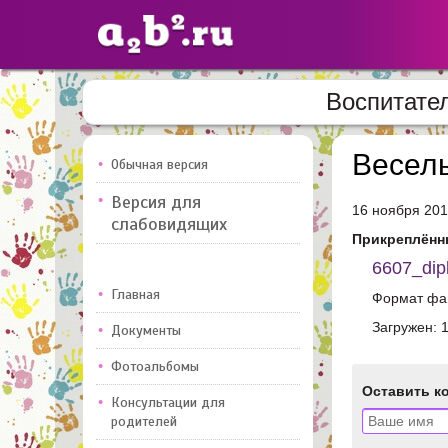
Воспитате
Сайты
педагогов
Весел
Обычная версия
Версия для
16 ноября 20
Добавлено — 10947
Добавлен
слабовидящих
Прикреплённ
6607_dip
Главная
Формат фай
Загружен: 
Документы
Фотоальбомы
Оставить к
Консультации для
родителей